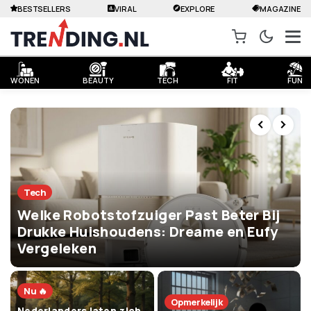
BESTSELLERS
VIRAL
EXPLORE
MAGAZINE
WONEN
BEAUTY
TECH
FIT
FUN
Tech
Welke Robotstofzuiger Past Beter Bij
Drukke Huishoudens: Dreame en Eufy
Vergeleken
Nu 🔥
Opmerkelijk
Nederlanders laten zich