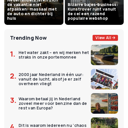
de vakantie niet
Bizarre bajes-business:
afpakken: massaal met
Kunstrover runt vanuit
de auto en dichter bij
de cel een razend
huis
populaire webshop
Trending Now
View All
Het water zakt – en wij merken het
straks in onze portemonnee
2000 jaar Nederland in één uur:
vanuit de lucht, alsof je er zelf
overheen vliegt
Waarom betaal jij in Nederland
zoveel meer voor benzine dan de
rest van Europa?
Dit is waarom iedereen nu ‘chaos