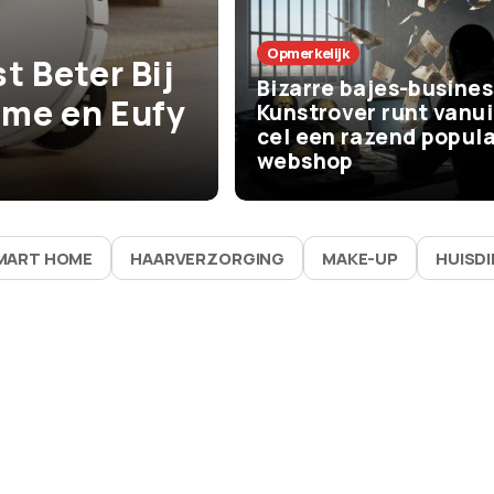
Het Leven
Opmerkelijk
t Beter Bij
De beste zom
Bizarre bajes-busines
me en Eufy
vaak bijna niks
Kunstrover runt vanui
cel een razend popula
waarom ze zo 
webshop
MART HOME
HAARVERZORGING
MAKE-UP
HUISD