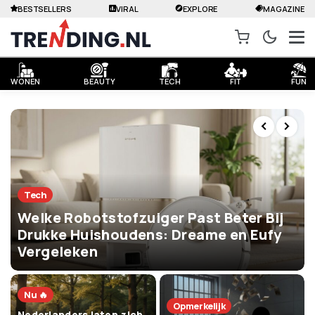
BESTSELLERS
VIRAL
EXPLORE
MAGAZINE
WONEN
BEAUTY
TECH
FIT
FUN
Tech
Welke Robotstofzuiger Past Beter Bij
Drukke Huishoudens: Dreame en Eufy
Vergeleken
Nu 🔥
Opmerkelijk
Nederlanders laten zich