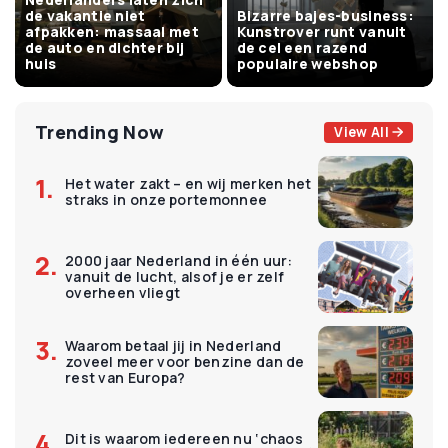
de vakantie niet
Bizarre bajes-business:
afpakken: massaal met
Kunstrover runt vanuit
de auto en dichter bij
de cel een razend
huis
populaire webshop
Trending Now
View All
Het water zakt – en wij merken het
straks in onze portemonnee
2000 jaar Nederland in één uur:
vanuit de lucht, alsof je er zelf
overheen vliegt
Waarom betaal jij in Nederland
zoveel meer voor benzine dan de
rest van Europa?
Dit is waarom iedereen nu ‘chaos