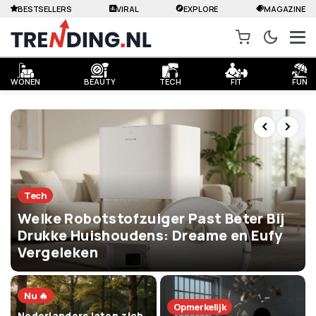
BESTSELLERS
VIRAL
EXPLORE
MAGAZINE
WONEN
BEAUTY
TECH
FIT
FUN
Tech
Welke Robotstofzuiger Past Beter Bij
Drukke Huishoudens: Dreame en Eufy
Vergeleken
Nu 🔥
Opmerkelijk
Nederlanders laten zich