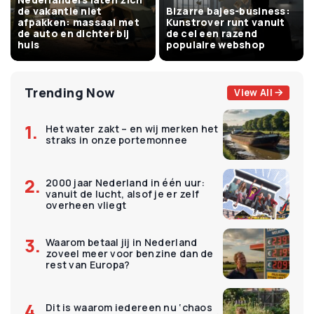
de vakantie niet
Bizarre bajes-business:
afpakken: massaal met
Kunstrover runt vanuit
de auto en dichter bij
de cel een razend
huis
populaire webshop
Trending Now
View All
Het water zakt – en wij merken het
straks in onze portemonnee
2000 jaar Nederland in één uur:
vanuit de lucht, alsof je er zelf
overheen vliegt
Waarom betaal jij in Nederland
zoveel meer voor benzine dan de
rest van Europa?
Dit is waarom iedereen nu ‘chaos