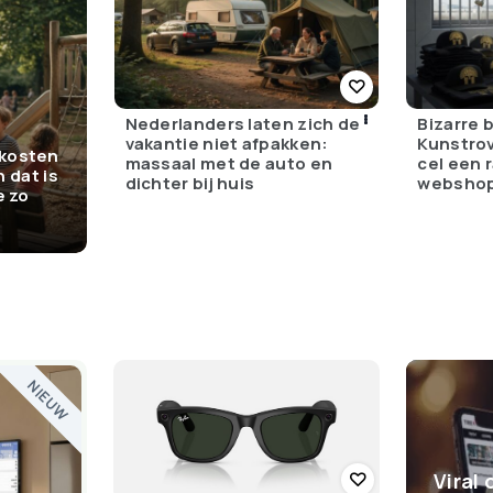
Nederlanders laten zich de
Bizarre 
vakantie niet afpakken:
Kunstrov
kosten
massaal met de auto en
cel een 
n dat is
dichter bij huis
websho
e zo
NIEUW
Viral 