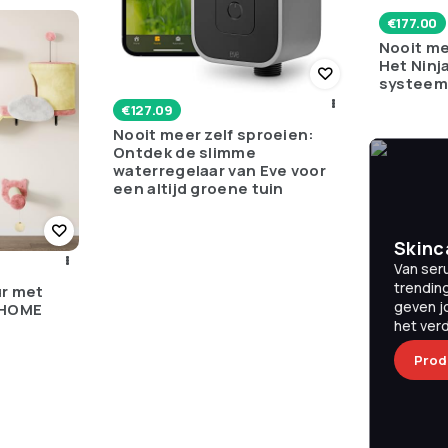
€
177.00
Nooit m
Het Ninj
systeem s
€
127.09
Nooit meer zelf sproeien:
Ontdek de slimme
waterregelaar van Eve voor
een altijd groene tuin
Skinc
Van ser
trendin
ur met
geven j
AHOME
het verd
Prod