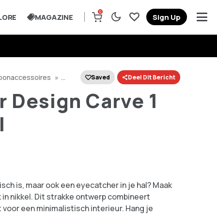
0
LORE
MAGAZINE
Sign Up
oonaccessoires
»
Saved
Deel Dit Bericht
er Design Carve 1
l
isch is, maar ook een eyecatcher in je hal? Maak
in nikkel. Dit strakke ontwerp combineert
 voor een minimalistisch interieur. Hang je