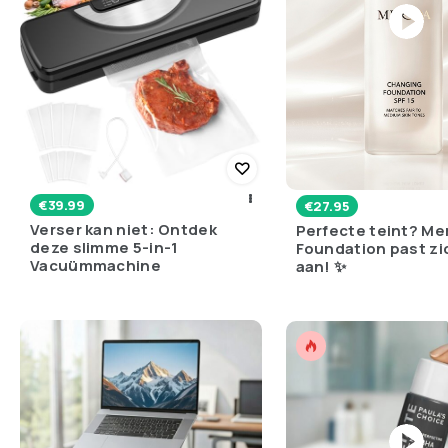
€
39.99
€
27.95
Verser kan niet: Ontdek
Perfecte teint? Me
deze slimme 5-in-1
Foundation past zi
Vacuümmachine
aan! ✨