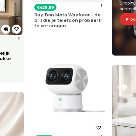
Shop nu
€
428.99
bestsel
Ray-Ban Meta Wayfarer – de
Prod
bril die je telefoon probeert
te vervangen
lijk
rukke