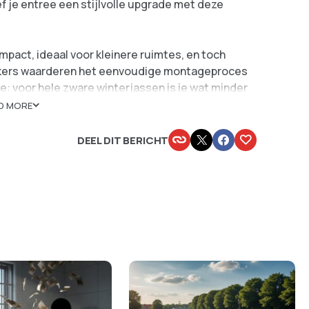
f je entree een stijlvolle upgrade met deze
mpact, ideaal voor kleinere ruimtes, en toch
uikers waarderen het eenvoudige montageproces
e: voor hele zware winterjassen is ie wat minder
pinder Design Carve 1 geef je je hal in een
D MORE
DEEL DIT BERICHT
vestigen
ddelzware jassen
oevoeging aan je huis. Tijd om die rommelige hal