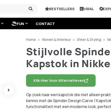
BESTSELLERS
VIRAL
EXP
FUN
CONTACT
Home
»
Wonen & Interieur
»
Sfeer & Styling
»
W
Stijlvolle Spinder Design Carve 1 Kapstok in Nikkel
Stijlvolle Spind
Kapstok in Nikke
Klik Hier Voor Alternatieven
Op zoek naar een kapstok die niet alleen prakt
kennis met de Spinder Design Carve 1 Kapstok 
functionaliteit met een moderne look, perfect