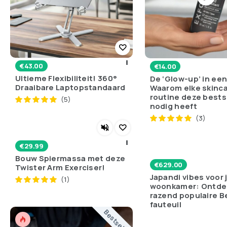
€
43.00
€
14.00
Ultieme Flexibiliteit! 360°
De ‘Glow-up’ in een
Draaibare Laptopstandaard
Waarom elke skinc
routine deze bests
(5)
nodig heeft
(3)
€
29.99
Bouw Spiermassa met deze
€
629.00
Twister Arm Exerciser!
Japandi vibes voor 
(1)
woonkamer: Ontde
razend populaire B
fauteuil
Bestseller