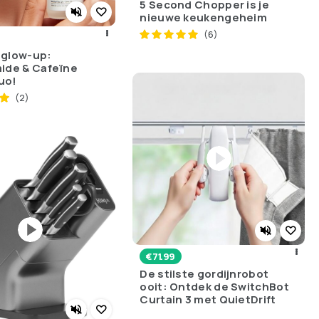
5 Second Chopper is je
nieuwe keukengeheim
(6)
 glow-up:
ide & Cafeïne
uo!
(2)
€
71.99
De stilste gordijnrobot
ooit: Ontdek de SwitchBot
Curtain 3 met QuietDrift