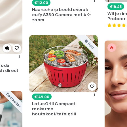
€
112.00
€
18.45
Haarscherp beeld overal:
Wil je r
eufy S350 Camera met 4K-
Probeer 
zoom
💬 Poll
roda
ch direct
Bestseller
€
149.00
LotusGrill Compact
rookarme
houtskool/tafelgrill