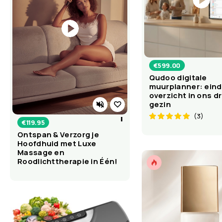
€
599.00
Qudoo digitale
muurplanner: einde
overzicht in ons d
gezin
(3)
€
119.95
Ontspan & Verzorg je
Hoofdhuid met Luxe
Massage en
Roodlichttherapie in Één!