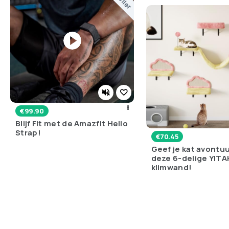
€
99.90
Blijf Fit met de Amazfit Helio
Strap!
€
70.45
Geef je kat avontu
deze 6-delige YIT
klimwand!