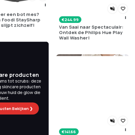
eer een bot mes?
a Foodi StaySharp
€
244.99
lijpt zichzelf!
Van Saai naar Spectaculair:
Ontdek de Philips Hue Play
Wall Washer!
are producten
ums tot scrubs: deze
g skincare producten
ouw huid de glow die
ient.
ucten Bekijken ❯
€
141.66