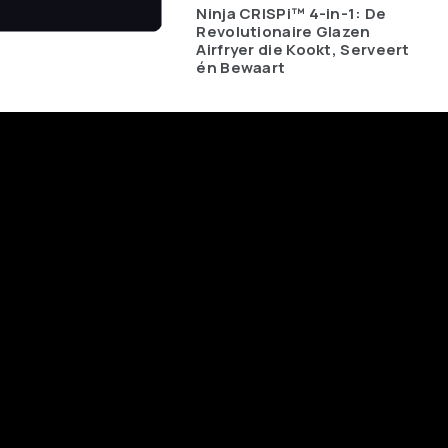
Ninja CRISPi™ 4-in-1: De
Revolutionaire Glazen
Airfryer die Kookt, Serveert
én Bewaart
Laatste trends in je mailbox?