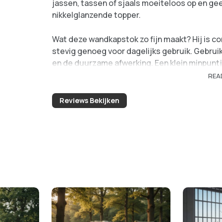
jassen, tassen of sjaals moeiteloos op en gee
nikkelglanzende topper.
Wat deze wandkapstok zo fijn maakt? Hij is co
stevig genoeg voor dagelijks gebruik. Gebr
en de duurzame afwerking. Een klein minpuntj
geschikt, dus hou daar rekening mee. Met de S
REA
handomdraai een frisse uitstraling.
Reviews Bekijken
Materiaal:
Staal met nikkel afwerking
Afmetingen:
80 cm breed, 15 cm diep
Montage:
Eenvoudig aan de muur te be
Capaciteit:
Geschikt voor lichte tot mi
Samengevat, een superhandige en stijlvolle t
op te ruimen!