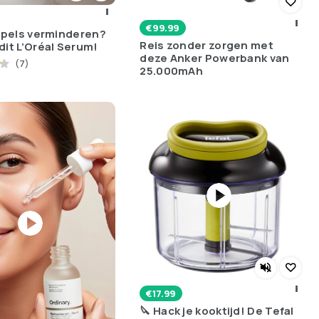
€
99.99
impels verminderen?
Reis zonder zorgen met
dit L’Oréal Serum!
deze Anker Powerbank van
(7)
25.000mAh
€
17.99
🔪 Hack je kooktijd! De Tefal