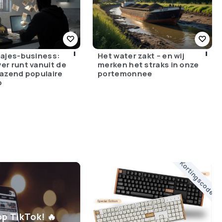
bajes-business:
Het water zakt – en wij
er runt vanuit de
merken het straks in onze
razend populaire
portemonnee
p
Kortingscode
op TikTok! 🔥