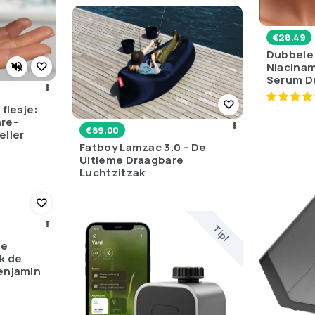
€
28.49
Dubbele
Niacinam
Serum D
 flesje:
are-
€
89.00
eller
Fatboy Lamzac 3.0 – De
Ultieme Draagbare
Luchtzitzak
Tip!
je
k de
enjamin