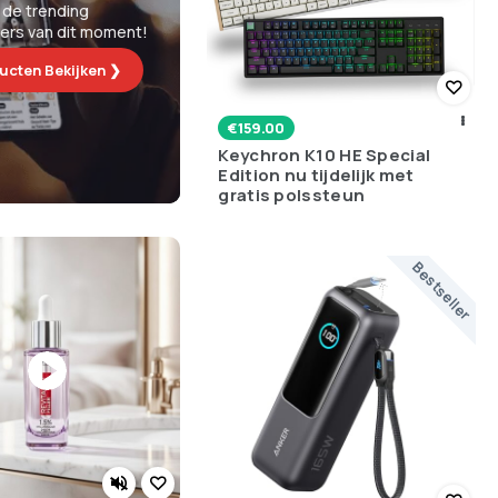
 de trending
lers van dit moment!
ucten Bekijken ❯
€
159.00
Keychron K10 HE Special
Edition nu tijdelijk met
gratis polssteun
Bestseller