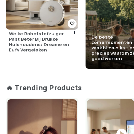
Welke Robotstofzuiger
De beste
Past Beter Bij Drukke
zomermomenten 
Huishoudens: Dreame en
vaak bijna niks – e
Eufy Vergeleken
precies waarom z
goed werken
🔥 Trending Products