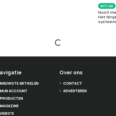
€
177.00
Nooit m
Het Ninj
systeem s
avigatie
Over ons
NIEUWSTE ARTIKELEN
CONTACT
MIJN ACCOUNT
ADVERTEREN
PRODUCTEN
MAGAZINE
VIDEO’S