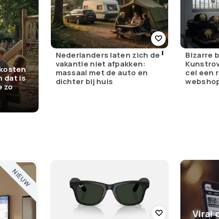
Nederlanders laten zich de
Bizarre 
vakantie niet afpakken:
Kunstrov
kosten
massaal met de auto en
cel een 
n dat is
dichter bij huis
websho
e zo
NIEUW
Viral 