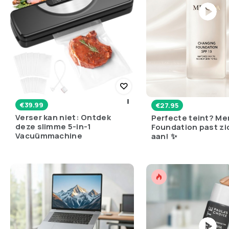
€
39.99
€
27.95
Verser kan niet: Ontdek
Perfecte teint? Me
deze slimme 5-in-1
Foundation past zi
Vacuümmachine
aan! ✨