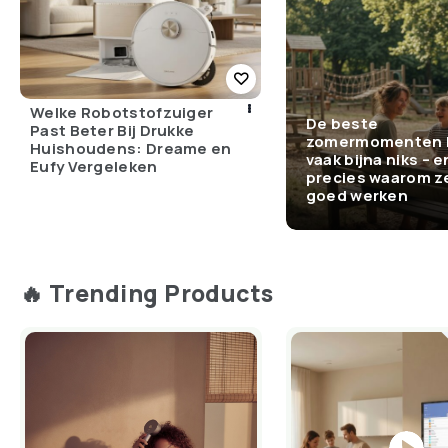
Welke Robotstofzuiger
De beste
Past Beter Bij Drukke
zomermomenten 
Huishoudens: Dreame en
vaak bijna niks – e
Eufy Vergeleken
precies waarom z
goed werken
🔥 Trending Products