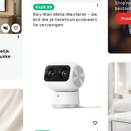
Shop nu
€
428.99
bestsel
Ray-Ban Meta Wayfarer – de
Prod
bril die je telefoon probeert
te vervangen
lijk
rukke