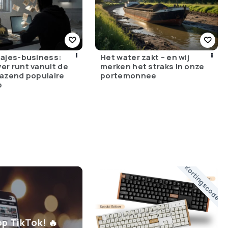
bajes-business:
Het water zakt – en wij
er runt vanuit de
merken het straks in onze
razend populaire
portemonnee
p
Kortingscode
op TikTok! 🔥