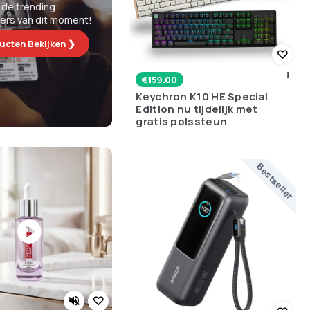
 de trending
lers van dit moment!
ucten Bekijken ❯
€
159.00
Keychron K10 HE Special
Edition nu tijdelijk met
gratis polssteun
Bestseller