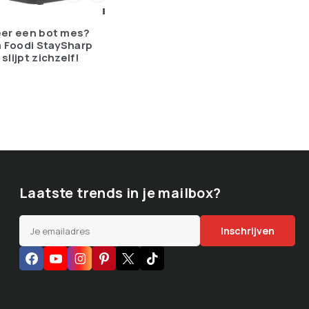
eer een bot mes?
a Foodi StaySharp
lijpt zichzelf!
Laatste trends in je mailbox?