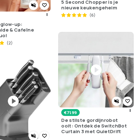
5 Second Chopper is je
nieuwe keukengeheim
(6)
 glow-up:
ide & Cafeïne
uo!
(2)
€
71.99
De stilste gordijnrobot
ooit: Ontdek de SwitchBot
Curtain 3 met QuietDrift