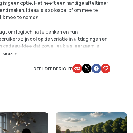
g is geen optie. Het heeft een handige afteltimer
nend maken. Ideaal als solospel of om mee te
lijk mee te nemen.
daagt om logisch na te denken en hun
ikers zijn dol op de variatie in uitdagingen en
 cadeau-idee dat zowel leuk als leerzaam is!
D MORE
puzzels
DEEL DIT BERICHT
is