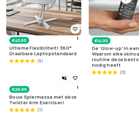
€
43.00
€
14.00
Ultieme Flexibiliteit! 360°
De ‘Glow-up’ in een
Draaibare Laptopstandaard
Waarom elke skinc
routine deze bests
(5)
nodig heeft
(3)
€
29.99
Bouw Spiermassa met deze
Twister Arm Exerciser!
(1)