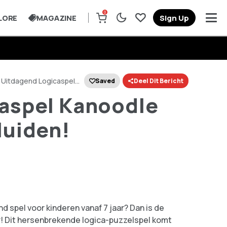
0
LORE
MAGAZINE
Sign Up
Uitdagend Logicaspel
Saved
Deel Dit Bericht
aspel Kanoodle
luiden!
d spel voor kinderen vanaf 7 jaar? Dan is de
! Dit hersenbrekende logica-puzzelspel komt