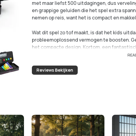
met maar liefst 500 uitdagingen, dus vervelin
en grappige geluiden die het spel extra span
nemen op reis, want het is compact en makke
Wat dit spel zo tof maakt, is dat het kids uit
probleemoplossend vermogen te boosten. Gebru
het compacte design. Kortom, een fantastisch
REA
Aantal uitdagingen:
500 verschillende 
Leeftijd:
Geschikt vanaf 7 jaar
Reviews Bekijken
Extra’s:
Inclusief afteltimer en geluiden
Type spel:
Solospel en ideaal voor op re