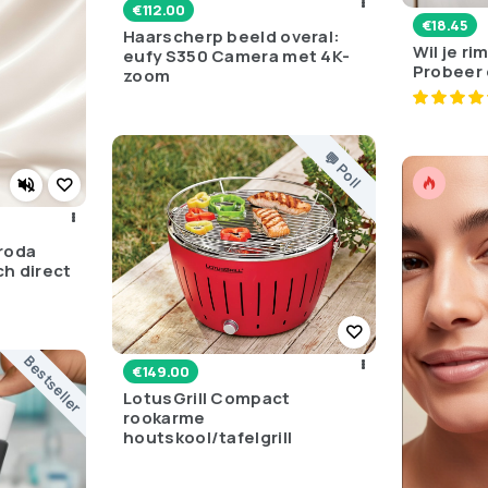
€
112.00
€
18.45
Haarscherp beeld overal:
Wil je r
eufy S350 Camera met 4K-
Probeer 
zoom
💬 Poll
roda
ch direct
Bestseller
€
149.00
LotusGrill Compact
rookarme
houtskool/tafelgrill