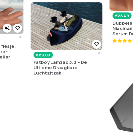
€
28.49
Dubbele
Niacinam
Serum D
 flesje:
are-
€
89.00
eller
Fatboy Lamzac 3.0 – De
Ultieme Draagbare
Luchtzitzak