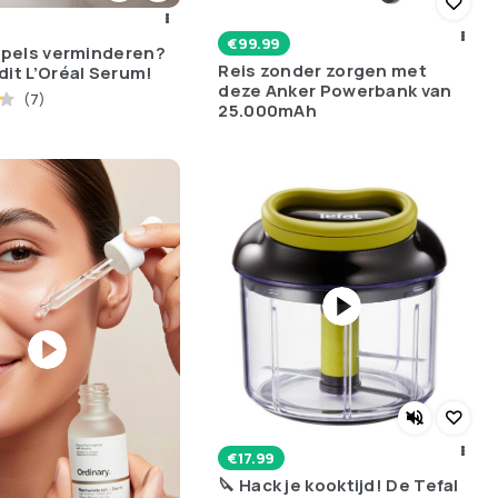
€
99.99
impels verminderen?
Reis zonder zorgen met
dit L’Oréal Serum!
deze Anker Powerbank van
(7)
25.000mAh
€
17.99
🔪 Hack je kooktijd! De Tefal