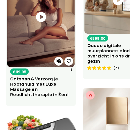
€
599.00
Qudoo digitale
muurplanner: einde
overzicht in ons d
gezin
(3)
€
119.95
Ontspan & Verzorg je
Hoofdhuid met Luxe
Massage en
Roodlichttherapie in Één!