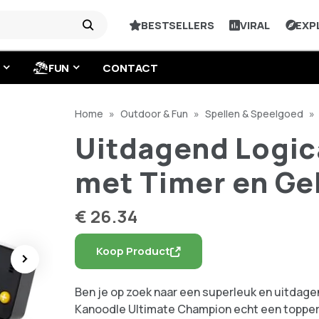
BESTSELLERS
VIRAL
EXP
FUN
CONTACT
Home
»
Outdoor & Fun
»
Spellen & Speelgoed
»
Kanoodle met Timer en Geluiden!
Uitdagend Logic
met Timer en Ge
€
26.34
Koop Product
Ben je op zoek naar een superleuk en uitdagen
Kanoodle Ultimate Champion echt een topper