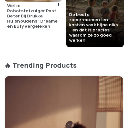
Welke
Robotstofzuiger Past
De beste
Beter Bij Drukke
zomermomenten
Huishoudens: Dreame
kosten vaak bijna niks
en Eufy Vergeleken
– en dat is precies
waarom ze zo goed
werken
🔥 Trending Products