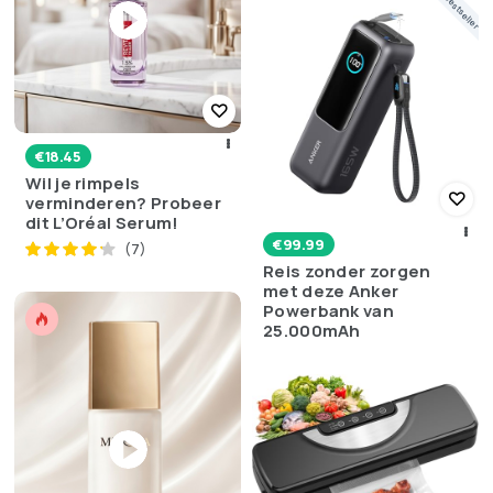
Bestseller
€
18.45
Wil je rimpels
verminderen? Probeer
dit L’Oréal Serum!
€
99.99
(7)
Reis zonder zorgen
met deze Anker
Powerbank van
25.000mAh