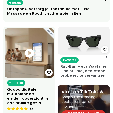
€
119.95
Ontspan & Verzorg je Hoofdhuid met Luxe
Massage en Roodlichttherapie in Één!
NIEUW
€
428.99
Ray-Ban Meta Wayfarer
– de bril die je telefoon
probeert te vervangen
€
599.00
Qudoo digitale
Viral op TikTok! 🔥
muurplanner:
Shop nu de trending
eindelijk overzicht in
bestsellers van dit
ons drukke gezin
moment!
(3)