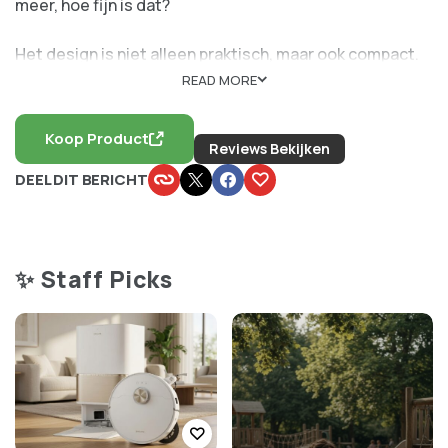
meer, hoe fijn is dat?
Het design is niet alleen praktisch, maar ook compact.
Na gebruik vouw je ‘m op en berg je ‘m zo weg in een la.
READ MORE
Even de voordelen op een rijtje:
Koop Product
Reviews Bekijken
Materiaal:
Duurzaam kunststof, BPA-vrij
DEEL DIT BERICHT
Afmeting:
48 x 27 cm (uitgevouwen)
Kenmerk:
Antislip basis voor veilig snijden
Extra:
Vaatwasserbestendig
✨ Staff Picks
Samenvattend: een slimme oplossing voor elke keuken.
Dit item maakt snijden en koken net dat beetje
makkelijker!