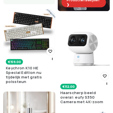
Producten Bekijken
❯
Kortingscode
€
159.00
Keychron K10 HE
Special Edition nu
tijdelijk met gratis
polssteun
€
112.00
Haarscherp beeld
overal: eufy S350
Camera met 4K-zoom