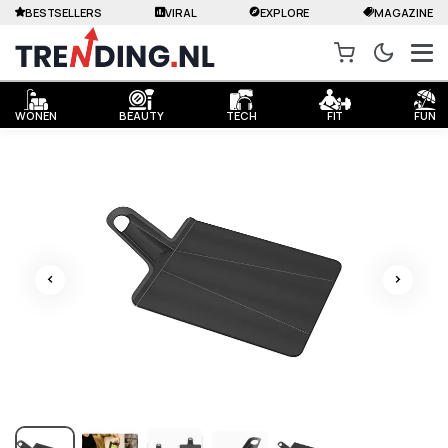
BESTSELLERS
VIRAL
EXPLORE
MAGAZINE
WONEN
BEAUTY
TECH
FIT
FUN