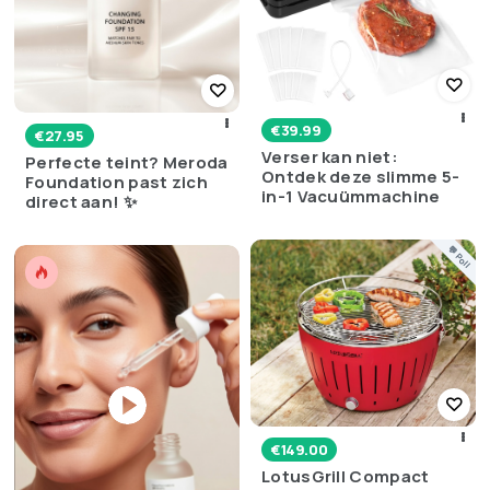
€
39.99
€
27.95
Verser kan niet:
Perfecte teint? Meroda
Ontdek deze slimme 5-
Foundation past zich
in-1 Vacuümmachine
direct aan! ✨
💬 Poll
€
149.00
LotusGrill Compact