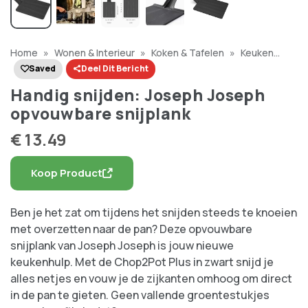
Home
»
Wonen & Interieur
»
Koken & Tafelen
»
Keuken
Tools
»
Handig snijden: Joseph Joseph opvouwbare snijplank
Saved
Deel Dit Bericht
Handig snijden: Joseph Joseph
opvouwbare snijplank
€
13.49
Koop Product
Ben je het zat om tijdens het snijden steeds te knoeien
met overzetten naar de pan? Deze opvouwbare
snijplank van Joseph Joseph is jouw nieuwe
keukenhulp. Met de Chop2Pot Plus in zwart snijd je
alles netjes en vouw je de zijkanten omhoog om direct
in de pan te gieten. Geen vallende groentestukjes