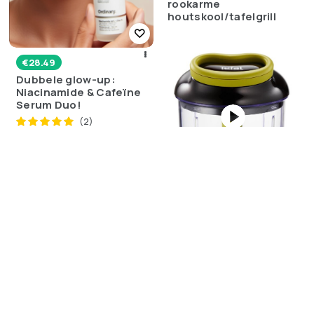
rookarme
houtskool/tafelgrill
€
28.49
Dubbele glow-up:
Niacinamide & Cafeïne
Serum Duo!
(2)
€
17.99
🔪 Hack je kooktijd! De
Tefal 5 Second
Chopper is je nieuwe
keukengeheim
(6)