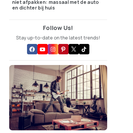
niet afpakken: massaal met de auto
en dichter bij huis
Follow Us!
Stay up-to-date on the latest trends!