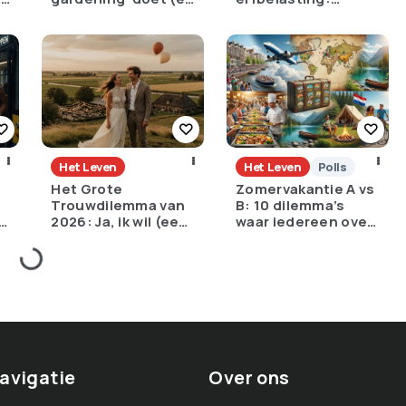
het is geniaal)
noodzakelijk tegen
ongelijkheid of
oneerlijk?
Het Leven
Het Leven
Polls
Het Grote
Zomervakantie A vs
Trouwdilemma van
B: 10 dilemma’s
:
2026: Ja, ik wil (een
waar iedereen over
torenhoge
struikelt
?
schuld)?
avigatie
Over ons