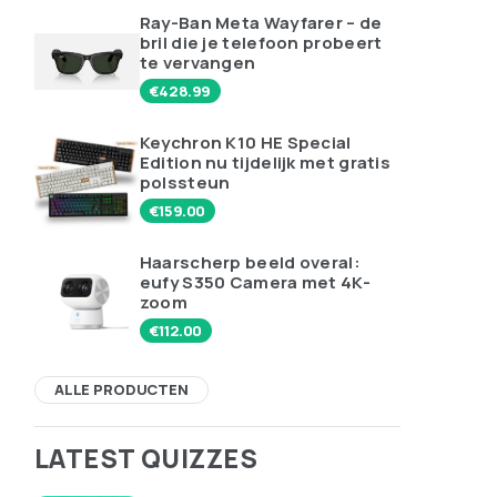
Ray-Ban Meta Wayfarer – de
bril die je telefoon probeert
te vervangen
€
428.99
Keychron K10 HE Special
Edition nu tijdelijk met gratis
polssteun
€
159.00
Haarscherp beeld overal:
eufy S350 Camera met 4K-
zoom
€
112.00
ALLE PRODUCTEN
LATEST QUIZZES