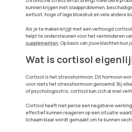
chronische stress en dit brengt meerdere prob
kunnen krijgen met slaapproblemen, beschadigin
eetlust, hoge of lage bloedruk en vele andere k
Als je te maken krijgt met een verhoogd cortisol n
helpt te ondersteunen voor het verminderen van 
supplementen
. Op basis van jouw klachten kun
Wat is cortisol eigenli
Cortisol is het stresshormoon. Dit hormoon word
voor niets het stresshormoon genoemd. Bij elke 
of psychologisch is, cortisol kan zich al snel ver
Cortisol heeft niet perse een negatieve werking
effectief kunnen reageren op een situatie waarbi
lichaam klaar wordt gemaakt om te kunnen vecht