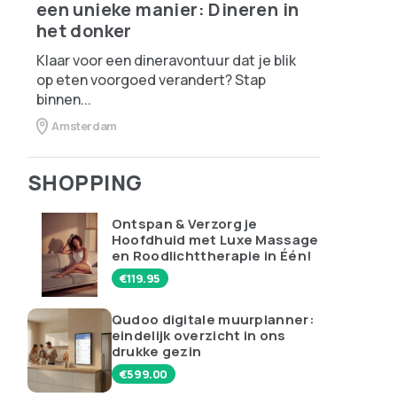
een unieke manier: Dineren in
het donker
Klaar voor een dineravontuur dat je blik
op eten voorgoed verandert? Stap
binnen...
Amsterdam
SHOPPING
Ontspan & Verzorg je
Hoofdhuid met Luxe Massage
en Roodlichttherapie in Één!
€
119.95
Qudoo digitale muurplanner:
eindelijk overzicht in ons
drukke gezin
€
599.00