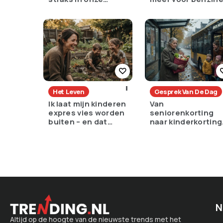
portemonnee
dan de rest van
Europa?
Het Leven
Gesprek Van De Dag
Ik laat mijn kinderen
Van
expres vies worden
seniorenkorting
buiten – en dat
naar kinderkorting
voelt als verzet
een slimme keuze
of een pijnlijke ruil
N
Altijd op de hoogte van de nieuwste trends met het