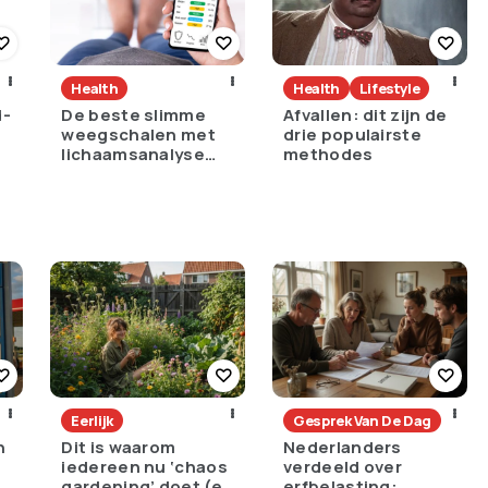
Health
Health
Lifestyle
d-
De beste slimme
Afvallen: dit zijn de
weegschalen met
drie populairste
lichaamsanalyse
methodes
voor thuisgebruik
Eerlijk
Gesprek Van De Dag
n
Dit is waarom
Nederlanders
iedereen nu ‘chaos
verdeeld over
e
gardening’ doet (en
erfbelasting: