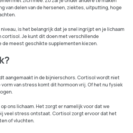
lemen met zich mee. Zo zal je onder andere te maken
g van delen van de hersenen, ziektes, uitputting, hoge
lachten.
iveau, is het belangrijk dat je snel ingrijpt en je lichaam
cortisol. Je kunt dit doen met verschillende
 je de meest geschikte supplementen kiezen.
jk?
t aangemaakt in de bijnierschors. Cortisol wordt niet
vorm van stress komt dit hormoon vrij. Of het nu fysiek
hogen.
 op ons lichaam. Het zorgt er namelijk voor dat we
j veel stress ontstaat. Cortisol zorgt ervoor dat het
en of vluchten.