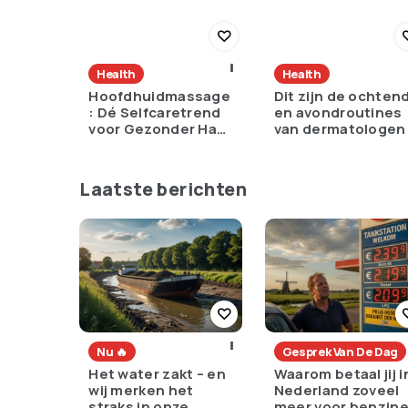
Health
Health
Hoofdhuidmassage
Dit zijn de ochten
: Dé Selfcaretrend
en avondroutines
voor Gezonder Haar
van dermatologen
en Minder Stress
Laatste berichten
Nu 🔥
Gesprek Van De Dag
Het water zakt – en
Waarom betaal jij i
wij merken het
Nederland zoveel
straks in onze
meer voor benzin