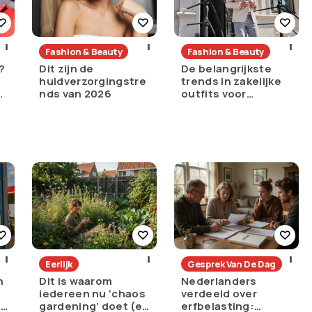
Fashion & Beauty
Fashion & Beauty
?
Dit zijn de
De belangrijkste
huidverzorgingstre
trends in zakelijke
nds van 2026
outfits voor
mannen
Eerlijk
Gesprek Van De Dag
n
Dit is waarom
Nederlanders
iedereen nu ‘chaos
verdeeld over
e
gardening’ doet (en
erfbelasting: