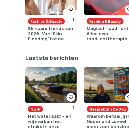
Fashion & Beauty
Fashion & Beauty
Skincare trends van
Magisch rood licht
2026: Van ‘Skin
Alles over
Flooding’ tot de
roodlichttherapie
kracht van je
voor een strakke
microbioom
huid en sneller
herstel
Laatste berichten
Nu 🔥
Gesprek Van De Dag
Het water zakt – en
Waarom betaal jij i
wij merken het
Nederland zoveel
straks in onze
meer voor benzin