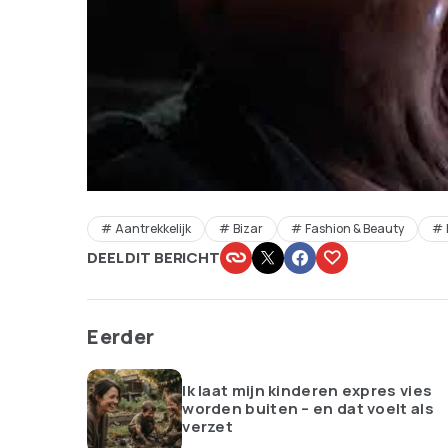
Aantrekkelijk
Bizar
Fashion & Beauty
DEEL DIT BERICHT
Eerder
Ik laat mijn kinderen expres vies
worden buiten – en dat voelt als
verzet