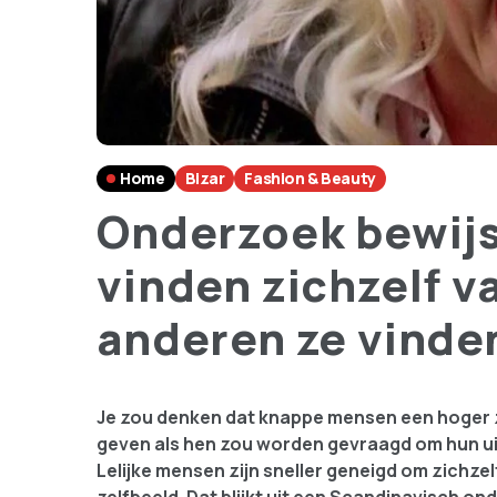
Home
Bizar
Fashion & Beauty
Onderzoek bewijs
vinden zichzelf v
anderen ze vinde
Je zou denken dat knappe mensen een hoger z
geven als hen zou worden gevraagd om hun uite
Lelijke mensen zijn sneller geneigd om zichze