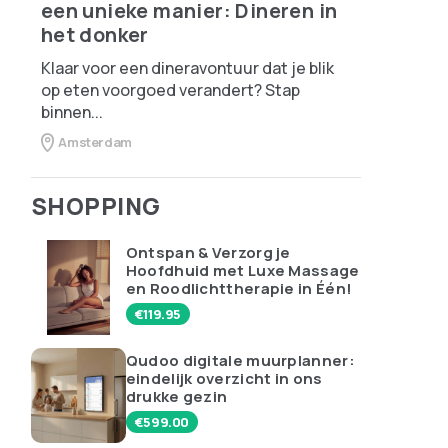
een unieke manier: Dineren in
het donker
Klaar voor een dineravontuur dat je blik
op eten voorgoed verandert? Stap
binnen...
Amsterdam
SHOPPING
Ontspan & Verzorg je
Hoofdhuid met Luxe Massage
en Roodlichttherapie in Één!
€
119.95
Qudoo digitale muurplanner:
eindelijk overzicht in ons
drukke gezin
€
599.00