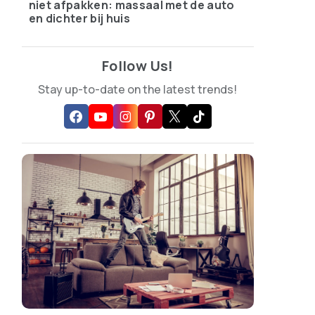
niet afpakken: massaal met de auto
en dichter bij huis
Follow Us!
Stay up-to-date on the latest trends!