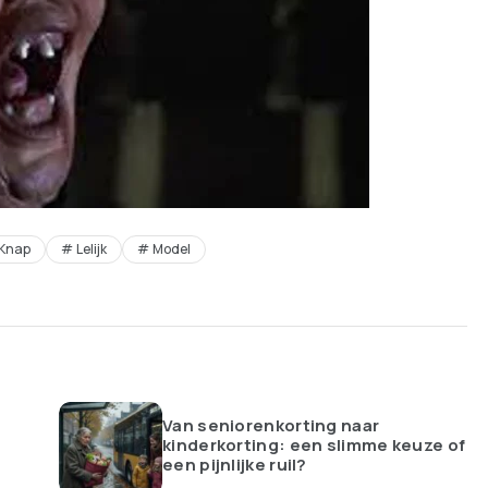
Knap
Lelijk
Model
Van seniorenkorting naar
kinderkorting: een slimme keuze of
een pijnlijke ruil?