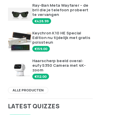
Ray-Ban Meta Wayfarer – de
bril die je telefoon probeert
te vervangen
€
428.99
Keychron K10 HE Special
Edition nu tijdelijk met gratis
polssteun
€
159.00
Haarscherp beeld overal:
eufy S350 Camera met 4K-
zoom
€
112.00
ALLE PRODUCTEN
LATEST QUIZZES