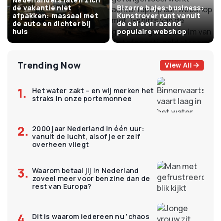
de vakantie niet
Bizarre bajes-business:
afpakken: massaal met
Kunstrover runt vanuit
de auto en dichter bij
de cel een razend
huis
populaire webshop
Trending Now
View All
Het water zakt – en wij merken het
straks in onze portemonnee
2000 jaar Nederland in één uur:
vanuit de lucht, alsof je er zelf
overheen vliegt
Waarom betaal jij in Nederland
zoveel meer voor benzine dan de
rest van Europa?
Dit is waarom iedereen nu ‘chaos