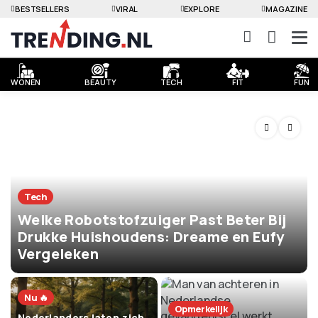
BESTSELLERS
VIRAL
EXPLORE
MAGAZINE
WONEN
BEAUTY
TECH
FIT
FUN
Tech
Welke Robotstofzuiger Past Beter Bij
Drukke Huishoudens: Dreame en Eufy
Vergeleken
Nu 🔥
Opmerkelijk
Nederlanders laten zich