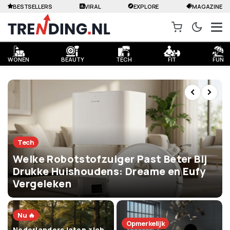
BESTSELLERS
VIRAL
EXPLORE
MAGAZINE
WONEN
BEAUTY
TECH
FIT
FUN
Tech
Welke Robotstofzuiger Past Beter Bij
Drukke Huishoudens: Dreame en Eufy
Vergeleken
Nu 🔥
Opmerkelijk
Nederlanders laten zich