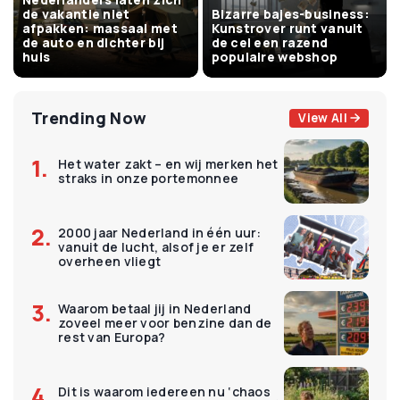
de vakantie niet
Bizarre bajes-business:
afpakken: massaal met
Kunstrover runt vanuit
de auto en dichter bij
de cel een razend
huis
populaire webshop
Trending Now
View All
Het water zakt – en wij merken het
straks in onze portemonnee
2000 jaar Nederland in één uur:
vanuit de lucht, alsof je er zelf
overheen vliegt
Waarom betaal jij in Nederland
zoveel meer voor benzine dan de
rest van Europa?
Dit is waarom iedereen nu ‘chaos