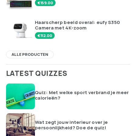
€
159.00
Haarscherp beeld overal: eufy S350
Camera met 4K-zoom
€
112.00
ALLE PRODUCTEN
LATEST QUIZZES
Quiz: Met welke sport verbrand je meer
calorieën?
Wat zegt jouw interieur over je
persoonlijkheid? Doe de quiz!