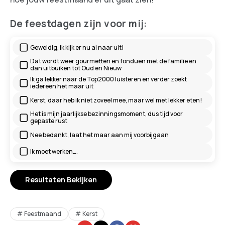
De feestdagen zijn voor mij:
Geweldig, ik kijk er nu al naar uit!
Dat wordt weer gourmetten en fonduen met de familie en
dan uitbuiken tot Oud en Nieuw
Ik ga lekker naar de Top2000 luisteren en verder zoekt
iedereen het maar uit
Kerst, daar heb ik niet zoveel mee, maar wel met lekker eten!
Het is mijn jaarlijkse bezinningsmoment, dus tijd voor
gepaste rust
Nee bedankt, laat het maar aan mij voorbijgaan
Ik moet werken….
Resultaten Bekijken
Feestmaand
Kerst