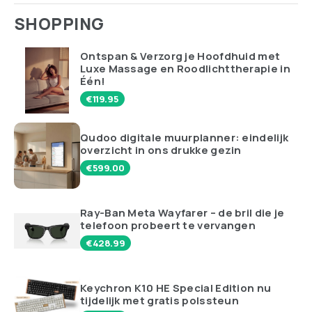
SHOPPING
Ontspan & Verzorg je Hoofdhuid met
Luxe Massage en Roodlichttherapie in
Één!
€
119.95
Qudoo digitale muurplanner: eindelijk
overzicht in ons drukke gezin
€
599.00
Ray-Ban Meta Wayfarer – de bril die je
telefoon probeert te vervangen
€
428.99
Keychron K10 HE Special Edition nu
tijdelijk met gratis polssteun