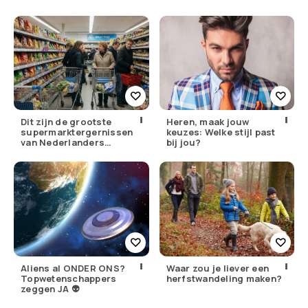
Dit zijn de grootste
Heren, maak jouw
supermarktergernissen
keuzes: Welke stijl past
van Nederlanders
bij jou?
(herken jij ze?)
Aliens al ONDER ONS?
Waar zou je liever een
Topwetenschappers
herfstwandeling maken?
zeggen JA 👽