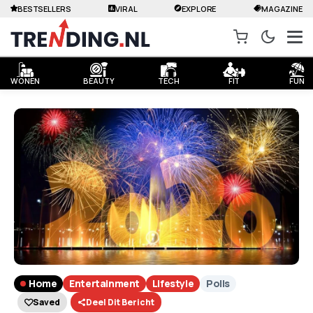
BESTSELLERS
VIRAL
EXPLORE
MAGAZINE
WONEN
BEAUTY
TECH
FIT
FUN
Home
Entertainment
Lifestyle
Polls
Saved
Deel Dit Bericht