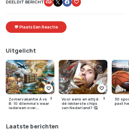
DEEL DIT BERICHT
💬 Plaats Een Reactie
Uitgelicht
Zomervakantie A vs
Voor eens en altijd:
30 spo
B: 10 dilemma’s waar
dé lekkerste chips
past he
iedereen over
van Nederland? 🤔
struikelt
Laatste berichten