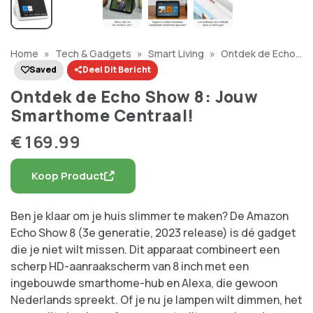
Home
»
Tech & Gadgets
»
Smart Living
»
Ontdek de Echo
Show 8: Jouw Smarthome Centraal!
Saved
Deel Dit Bericht
Ontdek de Echo Show 8: Jouw
Smarthome Centraal!
€
169.99
Koop Product
Ben je klaar om je huis slimmer te maken? De Amazon
Echo Show 8 (3e generatie, 2023 release) is dé gadget
die je niet wilt missen. Dit apparaat combineert een
scherp HD-aanraakscherm van 8 inch met een
ingebouwde smarthome-hub en Alexa, die gewoon
Nederlands spreekt. Of je nu je lampen wilt dimmen, het