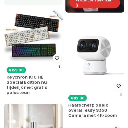
Producten Bekijken
❯
Kortingscode
€
159.00
Keychron K10 HE
Special Edition nu
tijdelijk met gratis
polssteun
€
112.00
Haarscherp beeld
overal: eufy S350
Camera met 4K-zoom