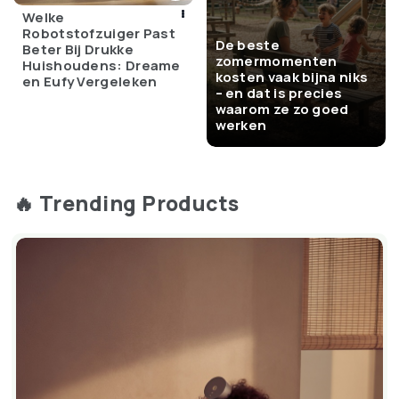
voor iedereen die houdt van gemak en technologie.
Welke
Robotstofzuiger Past
Waarom nog wachten?
De beste
Beter Bij Drukke
zomermomenten
Huishoudens: Dreame
kosten vaak bijna niks
Scherm:
8 inch HD-aanraakscherm (1280×800)
en Eufy Vergeleken
– en dat is precies
Audio:
Ruimtelijke audio voor rijk geluid
waarom ze zo goed
Assistent:
Alexa, spreekt Nederlands
werken
Compatibiliteit:
Zigbee en Matter smarthome-
hub
🔥 Trending Products