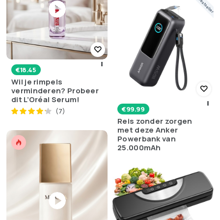
Bestseller
€
18.45
Wil je rimpels
verminderen? Probeer
dit L’Oréal Serum!
€
99.99
(7)
Reis zonder zorgen
met deze Anker
Powerbank van
25.000mAh