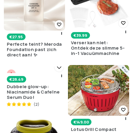
€
39.99
€
27.95
Verser kan niet:
Perfecte teint? Meroda
Ontdek deze slimme 5-
Foundation past zich
in-1 Vacuümmachine
direct aan! ✨
💬 Poll
€
28.49
Dubbele glow-up:
Niacinamide & Cafeïne
Serum Duo!
(2)
€
149.00
LotusGrill Compact