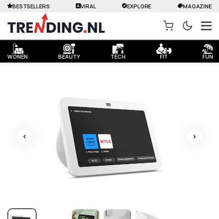
BESTSELLERS
VIRAL
EXPLORE
MAGAZINE
WONEN
BEAUTY
TECH
FIT
FUN