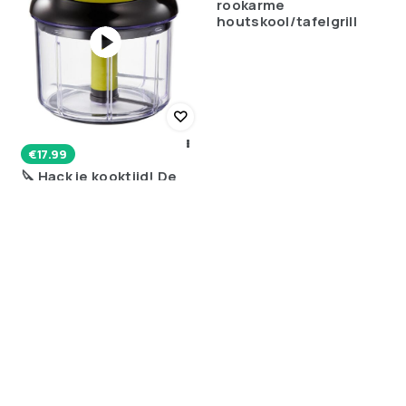
rookarme
houtskool/tafelgrill
€
17.99
🔪 Hack je kooktijd! De
Tefal 5 Second
Chopper is je nieuwe
keukengeheim
(6)