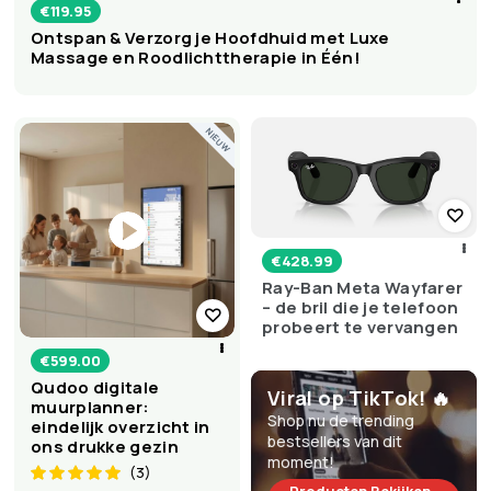
€
119.95
Ontspan & Verzorg je Hoofdhuid met Luxe
Massage en Roodlichttherapie in Één!
NIEUW
€
428.99
Ray-Ban Meta Wayfarer
– de bril die je telefoon
probeert te vervangen
€
599.00
Qudoo digitale
Viral op TikTok! 🔥
muurplanner:
Shop nu de trending
eindelijk overzicht in
bestsellers van dit
ons drukke gezin
moment!
(3)