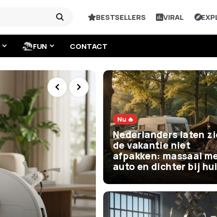
BESTSELLERS
VIRAL
EXP
FUN
CONTACT
Nu 🔥
Nederlanders laten z
de vakantie niet
afpakken: massaal me
auto en dichter bij hu