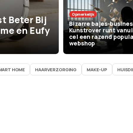
Het Leven
Opmerkelijk
t Beter Bij
De beste zom
Bizarre bajes-busines
me en Eufy
vaak bijna niks
Kunstrover runt vanui
cel een razend popula
waarom ze zo 
webshop
MART HOME
HAARVERZORGING
MAKE-UP
HUISD