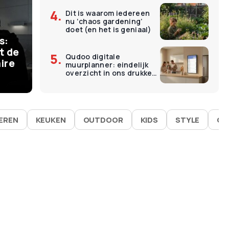
Dit is waarom iedereen
€
11
nu ‘chaos gardening’
ermomenten kosten
O
doet (en het is geniaal)
s:
 – en dat is precies
L
t de
Qudoo digitale
ire
muurplanner: eindelijk
goed werken
É
overzicht in ons drukke
gezin
IEREN
KEUKEN
OUTDOOR
KIDS
STYLE
GA