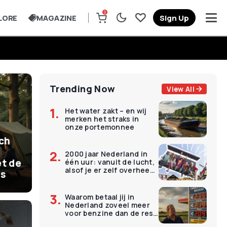
0
LORE
MAGAZINE
Sign Up
Trending Now
View All
Het water zakt – en wij
merken het straks in
onze portemonnee
ich
2000 jaar Nederland in
t de
één uur: vanuit de lucht,
alsof je er zelf overheen
is
vliegt
Waarom betaal jij in
Nederland zoveel meer
voor benzine dan de rest
van Europa?