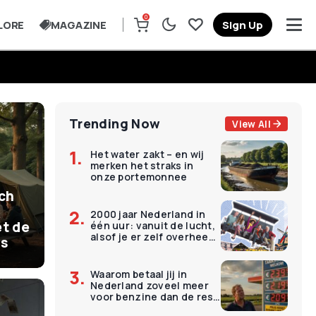
0
LORE
MAGAZINE
Sign Up
Trending Now
View All
Het water zakt – en wij
merken het straks in
onze portemonnee
ich
2000 jaar Nederland in
t de
één uur: vanuit de lucht,
alsof je er zelf overheen
is
vliegt
Waarom betaal jij in
Nederland zoveel meer
voor benzine dan de rest
van Europa?