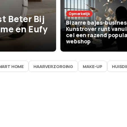
Het Leven
Opmerkelijk
t Beter Bij
De beste zom
Bizarre bajes-busines
me en Eufy
vaak bijna niks
Kunstrover runt vanui
cel een razend popula
waarom ze zo 
webshop
MART HOME
HAARVERZORGING
MAKE-UP
HUISD