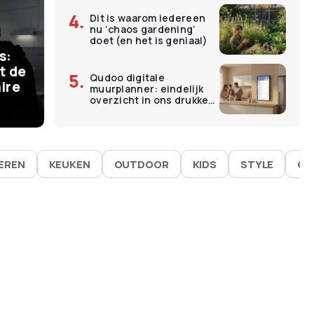
Dit is waarom iedereen
€
11
nu ‘chaos gardening’
ermomenten kosten
O
doet (en het is geniaal)
s:
 – en dat is precies
L
t de
Qudoo digitale
ire
muurplanner: eindelijk
goed werken
É
overzicht in ons drukke
gezin
IEREN
KEUKEN
OUTDOOR
KIDS
STYLE
GA