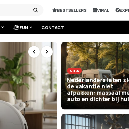
BESTSELLERS
VIRAL
EXP
FUN
CONTACT
Nu 🔥
Nederlanders laten z
de vakantie niet
afpakken: massaal me
auto en dichter bij hu