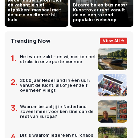
de vakantie niet
Bizarre bajes-business:
afpakken: massaal met
Kunstrover runt vanuit
de auto en dichter bij
de cel een razend
huis
populaire webshop
Trending Now
View All
Het water zakt – en wij merken het
straks in onze portemonnee
2000 jaar Nederland in één uur:
vanuit de lucht, alsof je er zelf
overheen vliegt
Waarom betaal jij in Nederland
zoveel meer voor benzine dan de
rest van Europa?
Dit is waarom iedereen nu ‘chaos