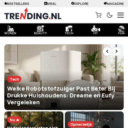
BESTSELLERS
VIRAL
EXPLORE
MAGAZINE
WONEN
BEAUTY
TECH
FIT
FUN
Tech
Welke Robotstofzuiger Past Beter Bij
Drukke Huishoudens: Dreame en Eufy
Vergeleken
Nu 🔥
Opmerkelijk
Nederlanders laten zich