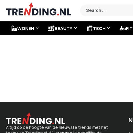
WONEN
BEAUTY
TECH
FIT
N
Altijd op de hoogte van de nieuwste trends met het
team van Trending.nl. Wij brengen je dagelijks de