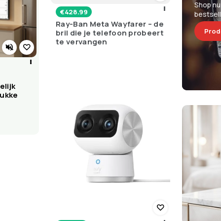
Shop nu
€
428.99
bestsel
Ray-Ban Meta Wayfarer – de
Prod
bril die je telefoon probeert
te vervangen
lijk
rukke