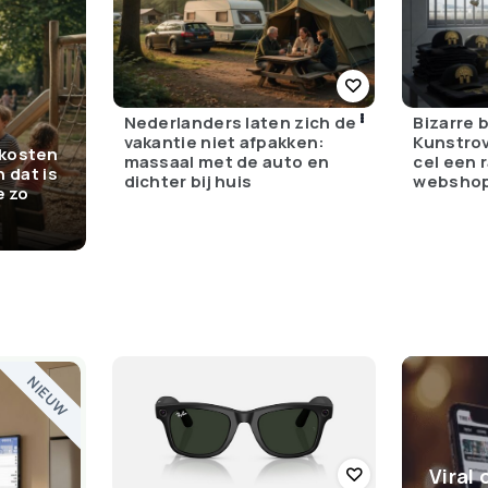
Nederlanders laten zich de
Bizarre 
vakantie niet afpakken:
Kunstrov
kosten
massaal met de auto en
cel een 
n dat is
dichter bij huis
websho
e zo
NIEUW
Viral 