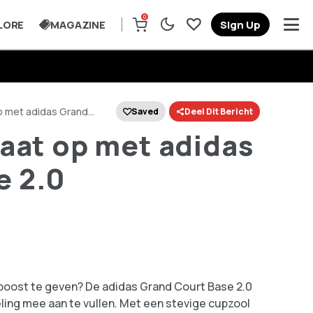
0
LORE
MAGAZINE
Sign Up
op met adidas Grand
Saved
Deel Dit Bericht
raat op met adidas
e 2.0
o boost te geven? De adidas Grand Court Base 2.0
ling mee aan te vullen. Met een stevige cupzool