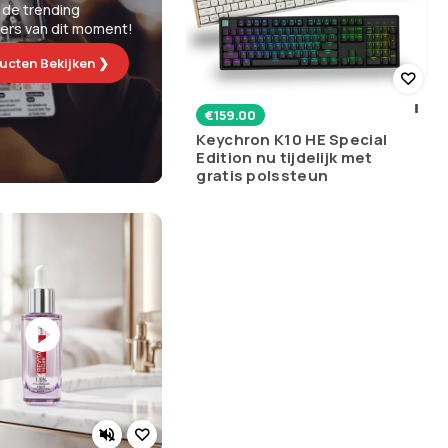
 de trending
lers van dit moment!
ucten Bekijken ❯
€
159.00
Keychron K10 HE Special
Edition nu tijdelijk met
gratis polssteun