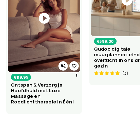
€
599.00
Qudoo digitale
muurplanner: einde
overzicht in ons d
gezin
(3)
€
119.95
Ontspan & Verzorg je
Hoofdhuid met Luxe
Massage en
Roodlichttherapie in Één!