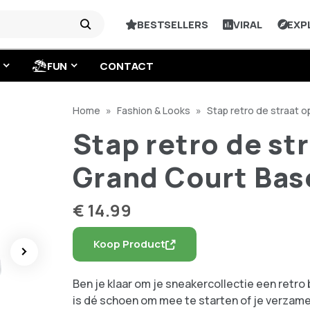
BESTSELLERS
VIRAL
EXP
FUN
CONTACT
Home
»
Fashion & Looks
»
Stap retro de straat 
Court Base 2.0
Stap retro de st
Grand Court Bas
€
14.99
Koop Product
Ben je klaar om je sneakercollectie een retr
is dé schoen om mee te starten of je verzame