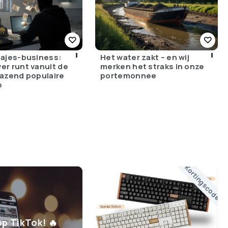
bajes-business:
Het water zakt – en wij
er runt vanuit de
merken het straks in onze
razend populaire
portemonnee
p
Kortingscode
op TikTok! 🔥