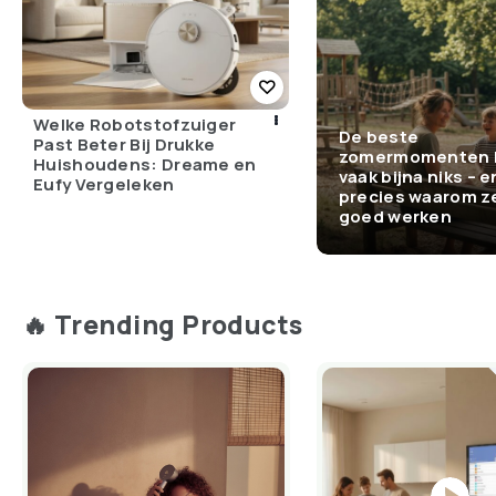
Welke Robotstofzuiger
De beste
Past Beter Bij Drukke
zomermomenten 
Huishoudens: Dreame en
vaak bijna niks – e
Eufy Vergeleken
precies waarom z
goed werken
🔥 Trending Products