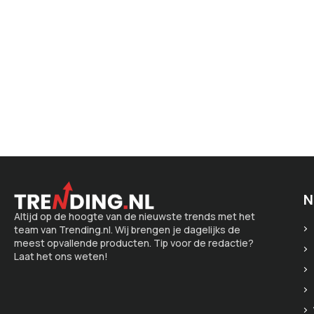
N
Altijd op de hoogte van de nieuwste trends met het
team van Trending.nl. Wij brengen je dagelijks de
meest opvallende producten. Tip voor de redactie?
Laat het ons weten!