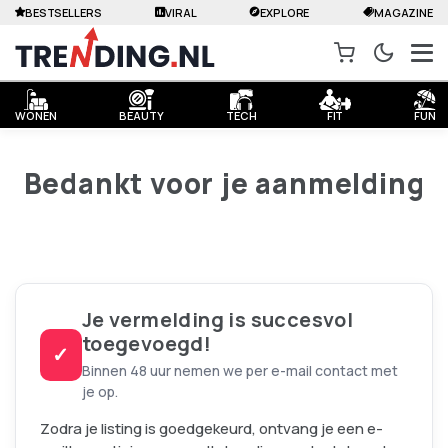
BESTSELLERS
VIRAL
EXPLORE
MAGAZINE
WONEN
BEAUTY
TECH
FIT
FUN
Bedankt voor je aanmelding
Je vermelding is succesvol
toegevoegd!
✓
Binnen 48 uur nemen we per e-mail contact met
je op.
Zodra je listing is goedgekeurd, ontvang je een e-